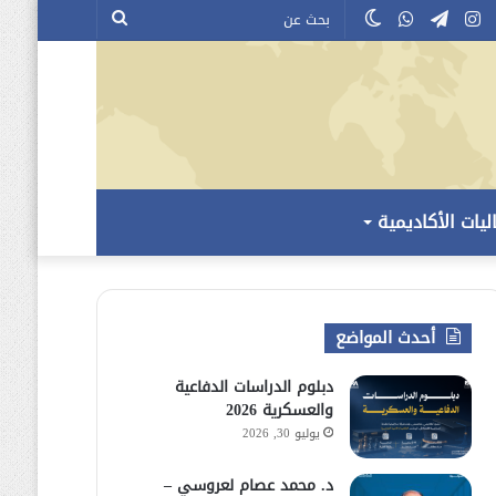
إن
وتيوب
انستقرام
تيلقرام
واتساب
الوضع
بحث
المظلم
عن
ليات الأكاديمية
أحدث المواضع
دبلوم الدراسات الدفاعية
والعسكرية 2026
يوليو 30, 2026
د. محمد عصام لعروسي –