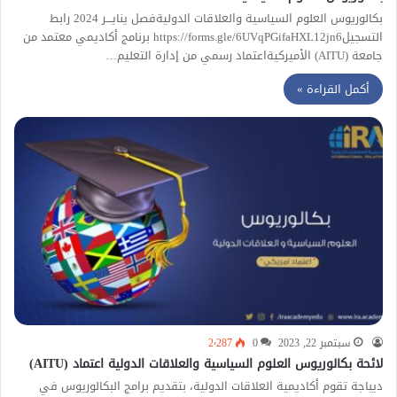
بكالوريوس العلوم السياسية والعلاقات الدوليةفصل ينايـــر 2024 رابط
التسجيلhttps://forms.gle/6UVqPGifaHXL12jn6 برنامج أكاديمي معتمد من
جامعة (AITU) الأميركيةاعتماد رسمي من إدارة التعليم…
أكمل القراءة »
سبتمبر 22, 2023
0
2٬287
لائحة بكالوريوس العلوم السياسية والعلاقات الدولية اعتماد (AITU)
ديباجة تقوم أكاديمية العلاقات الدولية، بتقديم برامج البكالوريوس في