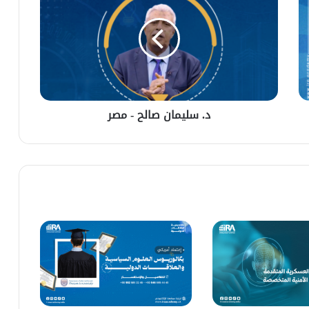
د. سليمان صالح - مصر