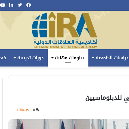
فيسبوك
تويتر
لينكد
ي
دراسات الجامعية
دبلومات مهنية
دورات تدريبية
فعا
ي للدبلوماسيين
1٬504
0