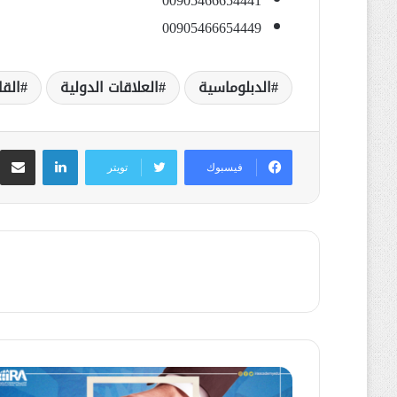
00905466654441
00905466654449
الدبلوماسية
العلاقات الدولية
القا
لينكدإن
م
فيسبوك
تويتر