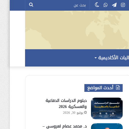
إن
وتيوب
انستقرام
تيلقرام
واتساب
الوضع
بحث
المظلم
عن
ليات الأكاديمية
أحدث المواضع
دبلوم الدراسات الدفاعية
والعسكرية 2026
يوليو 30, 2026
د. محمد عصام لعروسي –