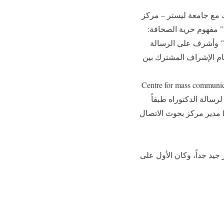
ك مع جامعة ليستر – مركز
كان عنوان الرسالة” مفهوم حرية الصحافة:
سة مقارنة بين جمهورية مصر العربية والمملكة المتحدة خلال الفترة من 1945 حتى عام 1985 ” وأشرف على الرسالة
ام الإشراف المشترك بين
ة بجامعة ليستر ـ مركز بحوث الاتصال الجماهيري ـ المملكة المتحدة Centre for mass communication
حتى عام 1991، وذلك في إطار إعداده لرسالة الدكتوراه طبقاً
لنظام الإشراف المشترك، وأشرف على دراسته البروفيسور جيمس هالوران Prof. J. D . Halloran مدير مركز بحوث الاتصال
ام من قسم الصحافة بكلية الإعلام ـ جامعة القاهرة عام 1981، بتقدير جيد جداً، وكان الأول على